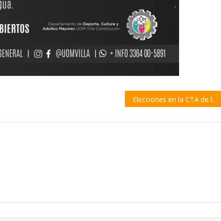
Elecciones en la CTA de los Trabajadores: se presentó la Lista 10 en Santa Fe