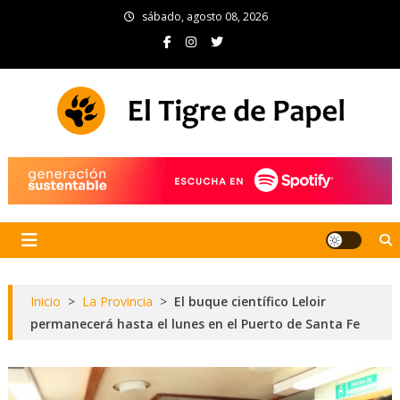
Skip
sábado, agosto 08, 2026
to
content
El Tigre de Papel
Portal de noticias
Inicio
>
La Provincia
>
El buque científico Leloir
permanecerá hasta el lunes en el Puerto de Santa Fe