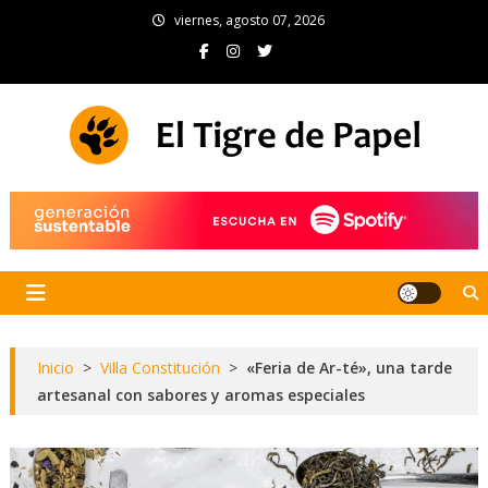
Skip
viernes, agosto 07, 2026
to
content
El Tigre de Papel
Portal de noticias
Inicio
>
Villa Constitución
>
«Feria de Ar-té», una tarde
artesanal con sabores y aromas especiales