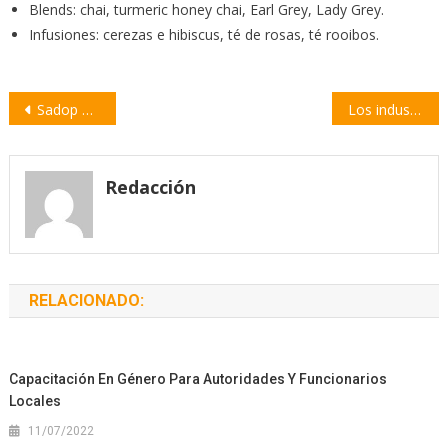
Blends: chai, turmeric honey chai, Earl Grey, Lady Grey.
Infusiones: cerezas e hibiscus, té de rosas, té rooibos.
Navegación
Sadop Rosario denunció «espionaje» del Ministerio de Educación de Santa Fe
Los industriales de Santa Fe piden que la quita de subsidios se haga en 12 meses
de
entradas
Redacción
RELACIONADO:
Capacitación En Género Para Autoridades Y Funcionarios
Locales
11/07/2022