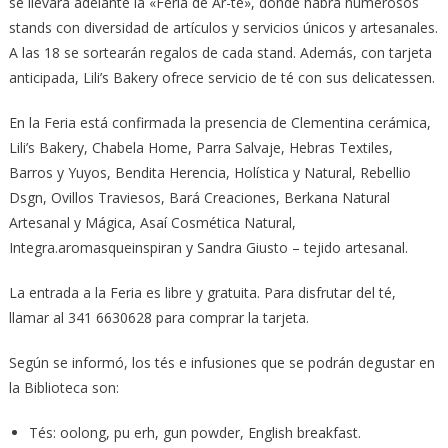
se llevará adelante la «Feria de Ar-té», donde habrá numerosos
stands con diversidad de artículos y servicios únicos y artesanales.
A las 18 se sortearán regalos de cada stand. Además, con tarjeta
anticipada, Lili’s Bakery ofrece servicio de té con sus delicatessen.
En la Feria está confirmada la presencia de Clementina cerámica,
Lili’s Bakery, Chabela Home, Parra Salvaje, Hebras Textiles,
Barros y Yuyos, Bendita Herencia, Holística y Natural, Rebellio
Dsgn, Ovillos Traviesos, Bará Creaciones, Berkana Natural
Artesanal y Mágica, Asaí Cosmética Natural,
Integra.aromasqueinspiran y Sandra Giusto – tejido artesanal.
La entrada a la Feria es libre y gratuita. Para disfrutar del té,
llamar al 341 6630628 para comprar la tarjeta.
Según se informó, los tés e infusiones que se podrán degustar en
la Biblioteca son:
Tés: oolong, pu erh, gun powder, English breakfast.