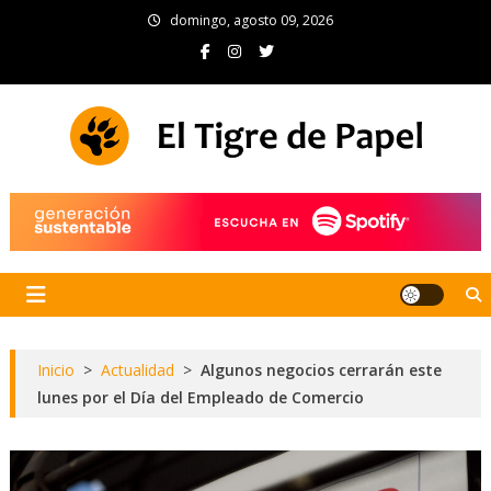
Skip
domingo, agosto 09, 2026
to
content
El Tigre de Papel
Portal de noticias
Inicio
>
Actualidad
>
Algunos negocios cerrarán este
lunes por el Día del Empleado de Comercio