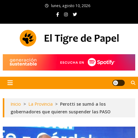
Skip
lunes, agosto 10, 2026
to
content
El Tigre de Papel
Portal de noticias
Inicio
>
La Provincia
>
Perotti se sumó a los
gobernadores que quieren suspender las PASO