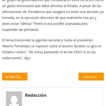
un gasto innecesario que debe afrontar el Estado. A pesar de las
afirmaciones de Presidencia que asegura no tener una decisión ya
tomada, en la oposición descreen de que realmente sea así y
dicen estar “alertas” frente a una posible avanzada para
suspender las primarias.
El tema trascendió la agenda nacional y hasta el presidente
Alberto Fernández se expresó sobre el asunto durante su gira en
Estados Unidos. “No estoy pensando ni en las PASO ni en las
reelecciones”, dijo.
Navegación
Marcharon a Gobernación para exigir “una primavera sin muertas”
Caro Losada: «Estoy convencida de que las cosas se pueden cambiar»
de
entradas
Redacción