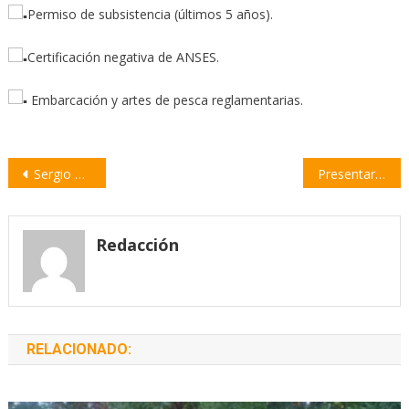
Permiso de subsistencia (últimos 5 años).
Certificación negativa de ANSES.
Embarcación y artes de pesca reglamentarias.
Navegación
Sergio Massa: “Tenemos que trabajar para cumplir los compromisos con el FMI”
Presentarán un libro sobre políticas educativas en la provincia de Santa Fe
de
entradas
Redacción
RELACIONADO: