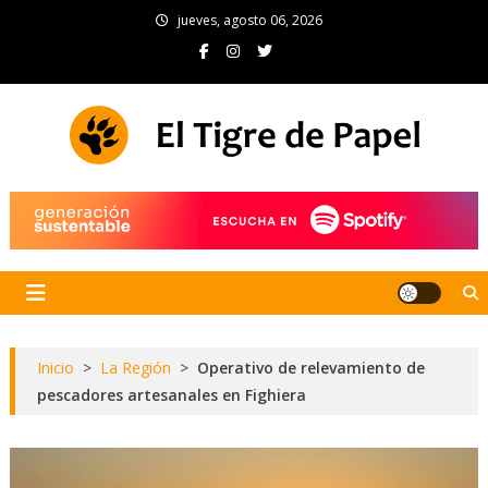
Skip
jueves, agosto 06, 2026
to
content
El Tigre de Papel
Portal de noticias
Inicio
>
La Región
>
Operativo de relevamiento de
pescadores artesanales en Fighiera