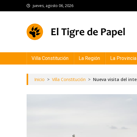
Skip
jueves, agosto 06, 2026
to
content
El Tigre de Papel
Portal de noticias
Villa Constitución
La Región
La Provincia
Inicio
>
Villa Constitución
>
Nueva visita del int