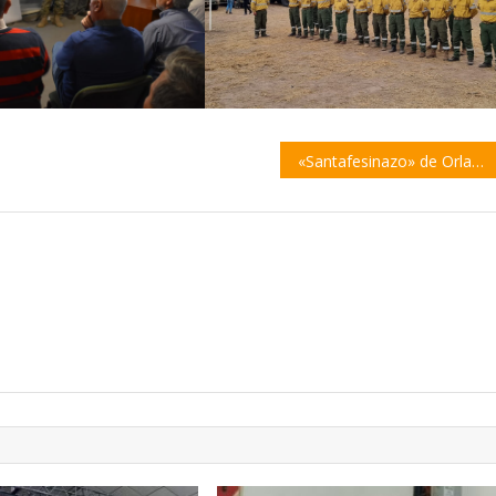
«Santafesinazo» de Orlando Veracruz y Diego Zalazar en el Auditorio de la UOM