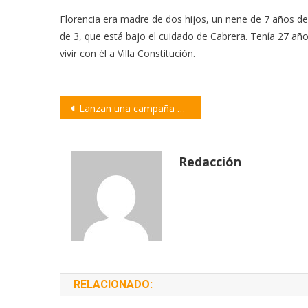
Florencia era madre de dos hijos, un nene de 7 años de
de 3, que está bajo el cuidado de Cabrera. Tenía 27 añ
vivir con él a Villa Constitución.
Navegación
Lanzan una campaña de prevención contra el Dengue, Zyka y Chikungunya
de
entradas
Redacción
RELACIONADO: