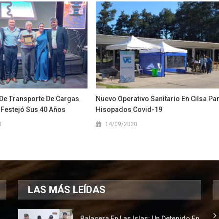
De Transporte De Cargas
Nuevo Operativo Sanitario En Cilsa Pa
estejó Sus 40 Años
Hisopados Covid-19
3
14/09/2020
LAS MÁS LEÍDAS
Balacera En Las Islas: Un Detenido En