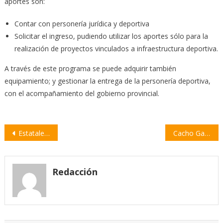
aportes son:
Contar con personería jurídica y deportiva
Solicitar el ingreso, pudiendo utilizar los aportes sólo para la
realización de proyectos vinculados a infraestructura deportiva.
A través de este programa se puede adquirir también
equipamiento; y gestionar la entrega de la personería deportiva,
con el acompañamiento del gobierno provincial.
Navegación
Estatales inician un paro de 48 horas en reclamo de recomposición salarial
Cacho Garay presenta “Vamo’ re tomando” en la Sala San Martín
de
entradas
Redacción