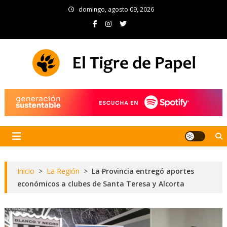
Skip
domingo, agosto 09, 2026
to
content
El Tigre de Papel
Portal de noticias
Inicio
>
La Región
>
La Provincia entregó aportes
económicos a clubes de Santa Teresa y Alcorta