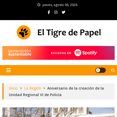
Skip
jueves, agosto 06, 2026
to
content
El Tigre de Papel
Portal de noticias
Inicio
>
La Región
>
Aniversario de la creación de la
Unidad Regional VI de Policía