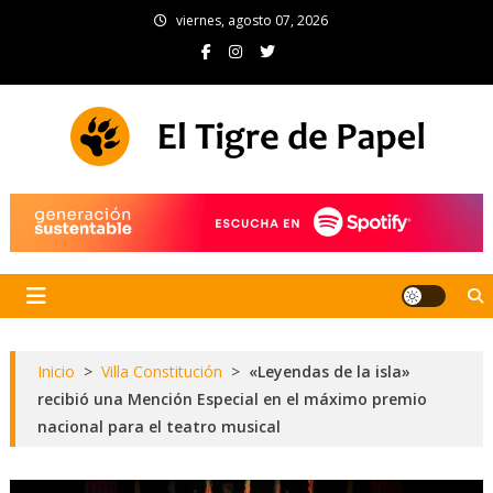
Skip
viernes, agosto 07, 2026
to
content
El Tigre de Papel
Portal de noticias
Inicio
>
Villa Constitución
>
«Leyendas de la isla»
recibió una Mención Especial en el máximo premio
nacional para el teatro musical