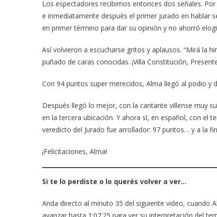
Los espectadores recibimos entonces dos señales. Por u
e inmediatamente después el primer jurado en hablar ser
en primer término para dar su opinión y no ahorró elogi
Así volvieron a escucharse gritos y aplausos. “Mirá la h
puñado de caras conocidas. ¡Villa Constitución, Presente
Con 94 puntos super merecidos, Alma llegó al podio y 
Después llegó lo mejor, con la cantante villense muy s
en la tercera ubicación. Y ahora sí, en español, con el
veredicto del Jurado fue arrollador: 97 puntos… y a la fin
¡Felicitaciones, Alma!
Si te lo perdiste o lo querés volver a ver…
Anda directo al minuto 35 del siguiente video, cuando 
avanzar hasta 1:07:25 para ver su interpretación del tem