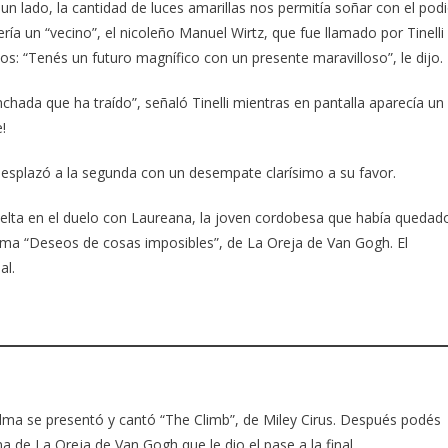
n lado, la cantidad de luces amarillas nos permitía soñar con el pod
ía un “vecino”, el nicoleño Manuel Wirtz, que fue llamado por Tinelli
os: “Tenés un futuro magnífico con un presente maravilloso”, le dijo.
inchada que ha traído”, señaló Tinelli mientras en pantalla aparecía un
!
desplazó a la segunda con un desempate clarísimo a su favor.
uelta en el duelo con Laureana, la joven cordobesa que había quedad
 tema “Deseos de cosas imposibles”, de La Oreja de Van Gogh. El
al.
Alma se presentó y cantó “The Climb”, de Miley Cirus. Después podés
a de La Oreja de Van Gogh que le dio el pase a la final.