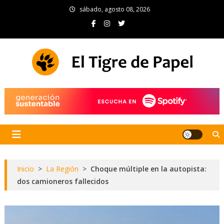
Skip
sábado, agosto 08, 2026
to
content
El Tigre de Papel
Portal de noticias
Inicio
>
La Región
>
Choque múltiple en la autopista:
dos camioneros fallecidos