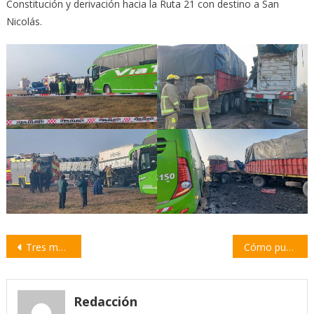
Constitución y derivación hacia la Ruta 21 con destino a San
Nicolás.
Navegación
Tres mujeres heridas por la caída del montacargas en un centro de jubilados
Cómo puede afectar a la salud el humo de los incendios
de
entradas
Redacción