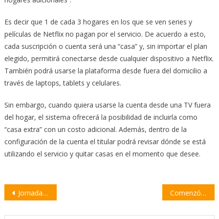
Es decir que 1 de cada 3 hogares en los que se ven series y
películas de Netflix no pagan por el servicio. De acuerdo a esto,
cada suscripción o cuenta será una “casa” y, sin importar el plan
elegido, permitirá conectarse desde cualquier dispositivo a Netflix.
También podrá usarse la plataforma desde fuera del domicilio a
través de laptops, tablets y celulares.
Sin embargo, cuando quiera usarse la cuenta desde una TV fuera
del hogar, el sistema ofrecerá la posibilidad de incluirla como
“casa extra” con un costo adicional. Además, dentro de la
configuración de la cuenta el titular podrá revisar dónde se está
utilizando el servicio y quitar casas en el momento que desee.
Navegación
Jornadas de la Juventud 2022: excelente convocatoria en Teatro y Baile
Comenzó la construcción de un complejo cultural y gastronómico en Arroyo Seco
de