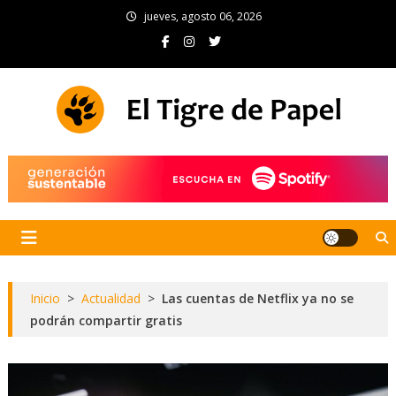
Skip
jueves, agosto 06, 2026
to
content
El Tigre de Papel
Portal de noticias
Inicio
>
Actualidad
>
Las cuentas de Netflix ya no se
podrán compartir gratis