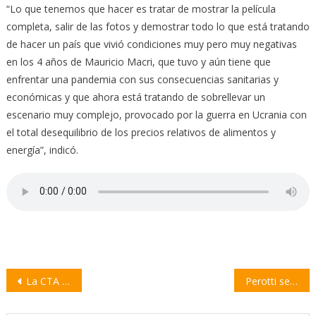
“Lo que tenemos que hacer es tratar de mostrar la película
completa, salir de las fotos y demostrar todo lo que está tratando
de hacer un país que vivió condiciones muy pero muy negativas
en los 4 años de Mauricio Macri, que tuvo y aún tiene que
enfrentar una pandemia con sus consecuencias sanitarias y
económicas y que ahora está tratando de sobrellevar un
escenario muy complejo, provocado por la guerra en Ucrania con
el total desequilibrio de los precios relativos de alimentos y
energía”, indicó.
Navegación
La CTA Autónoma se declara en estado de asamblea permanente
Perotti se reunió con Scioli: firmaron convenios para brindar financiamiento a Pymes
de