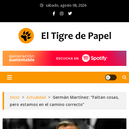
Skip
sábado, agosto 08, 2026
to
content
El Tigre de Papel
Portal de noticias
Inicio
>
Actualidad
>
Germán Martínez: “Faltan cosas,
pero estamos en el camino correcto”