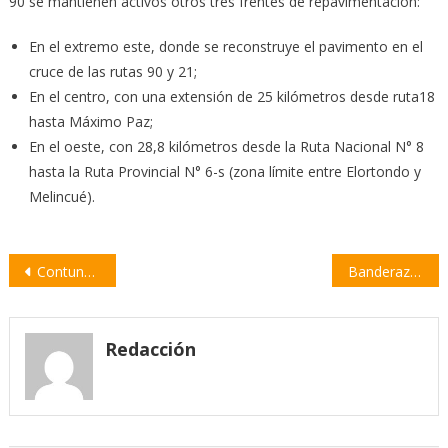
90 se mantienen activos otros tres frentes de repavimentación:
En el extremo este, donde se reconstruye el pavimento en el
cruce de las rutas 90 y 21;
En el centro, con una extensión de 25 kilómetros desde ruta18
hasta Máximo Paz;
En el oeste, con 28,8 kilómetros desde la Ruta Nacional N° 8
hasta la Ruta Provincial N° 6-s (zona límite entre Elortondo y
Melincué).
Navegación
Contundente reclamo de Amsafe por la urgente reapertura de las paritarias
Banderazo contra el gobierno nacional, con consignas como «Marcho para no marcharme»
de
entradas
Redacción