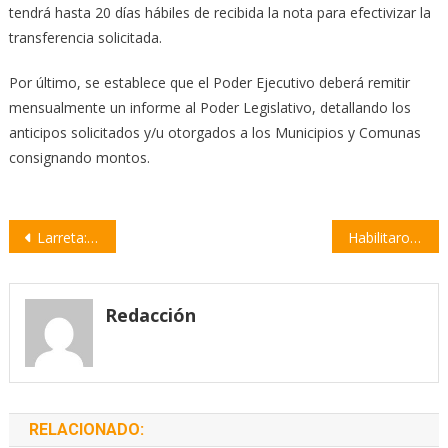
tendrá hasta 20 días hábiles de recibida la nota para efectivizar la
transferencia solicitada.
Por último, se establece que el Poder Ejecutivo deberá remitir
mensualmente un informe al Poder Legislativo, detallando los
anticipos solicitados y/u otorgados a los Municipios y Comunas
consignando montos.
Navegación
Larreta: «La Argentina merece mucho más que esta pelea interna»
Habilitaron un trámite instantáneo para autorizar a menores a salir del país
de
entradas
Redacción
RELACIONADO: