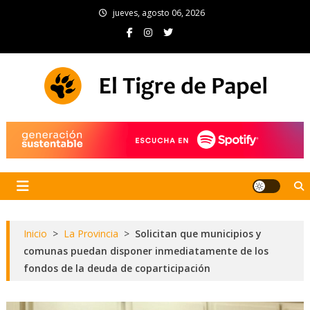
Skip
jueves, agosto 06, 2026
to
content
El Tigre de Papel
Portal de noticias
Inicio
>
La Provincia
>
Solicitan que municipios y
comunas puedan disponer inmediatamente de los
fondos de la deuda de coparticipación