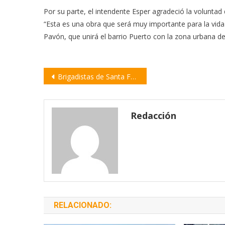
Por su parte, el intendente Esper agradeció la voluntad 
“Esta es una obra que será muy importante para la vida 
Pavón, que unirá el barrio Puerto con la zona urbana d
Navegación
Brigadistas de Santa Fe y Entre Ríos combaten un foco de incendio frente a Arroyo Seco
de
entradas
Redacción
RELACIONADO: