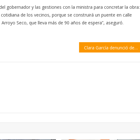
del gobernador y las gestiones con la ministra para concretar la obra:
cotidiana de los vecinos, porque se construirá un puente en calle
e Arroyo Seco, que lleva más de 90 años de espera”, aseguró.
Clara García denunció demoras del Gobierno para utilizar los fondos destinados a Seguridad