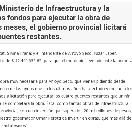
Ministerio de Infraestructura y la
s fondos para ejecutar la obra de
 meses, el gobierno provincial licitará
 puentes restantes.
tat, Silvina Frana; y el intendente de Arroyo Seco, Nizar Esper,
o de $ 12.449.635,65, para que el municipio lleve adelante la primer
a obra muy necesaria para Arroyo Seco, que vienen pidiendo desde
iento de las aguas que en los últimos años ha afectado y mucho a lo
s a licitación para ejecutar los cuatro puentes restantes que unirán 
a se completará la obra. Ésta, como tantas obras de infraestructura
provincial, con una inversión que supera los 20 mil millones de pesos,
 nuestro gobernador Omar Perotti de invertir en obras, que más allá de
s santafesinos”.