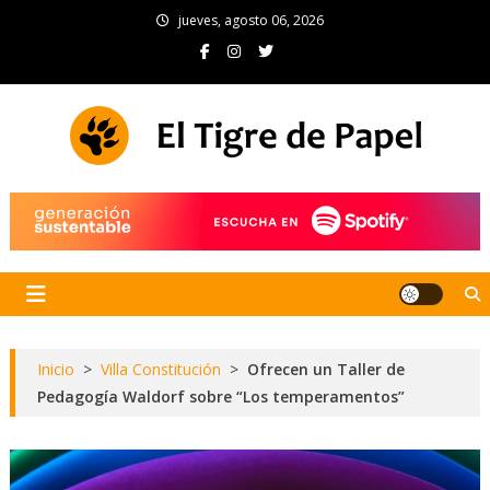
Skip
jueves, agosto 06, 2026
to
content
El Tigre de Papel
Portal de noticias
Inicio
>
Villa Constitución
>
Ofrecen un Taller de
Pedagogía Waldorf sobre “Los temperamentos”