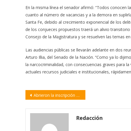
En la misma línea el senador afirmó: “Todos conocen la 
cuanto al número de vacancias y a la demora en suplirl
Santa Fe, debido al crecimiento exponencial de los del
de los conjueces propuestos traerá un alivio transitorio
Consejo de la Magistratura y se resuelven las ternas en 
Las audiencias públicas se llevarán adelante en dos reuni
Arturo Illia, del Senado de la Nación. “Como ya lo dijimo
la narcocriminalidad, con consecuencias graves para la 
actuales recursos judiciales e institucionales, rápidamen
Navegación
Abrieron la inscripción para el 1° Congreso Federal de Educación Artística de Santa Fe
de
entradas
Redacción