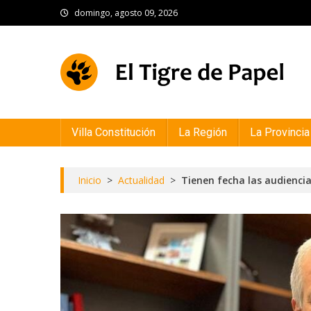
Skip
domingo, agosto 09, 2026
to
content
El Tigre de Papel
Portal de noticias
Villa Constitución
La Región
La Provincia
Inicio
>
Actualidad
>
Tienen fecha las audiencia