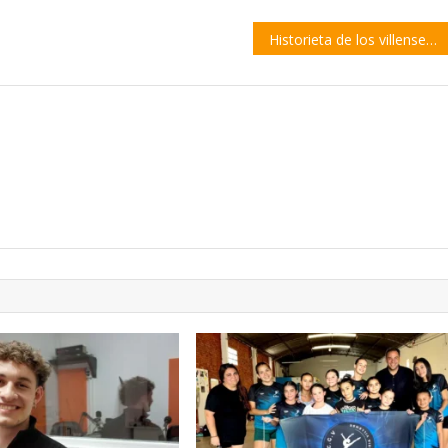
Historieta de los villenses Leo Cabrera y Ernesto Parrilla se publica en una revista digital