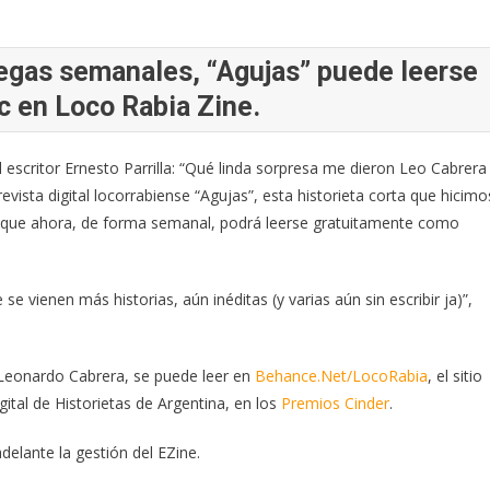
egas semanales, “Agujas” puede leerse
 en Loco Rabia Zine.
escritor Ernesto Parrilla: “Qué linda sorpresa me dieron Leo Cabrera
vista digital locorrabiense “Agujas”, esta historieta corta que hicimo
 y que ahora, de forma semanal, podrá leerse gratuitamente como
se vienen más historias, aún inéditas (y varias aún sin escribir ja)”,
e Leonardo Cabrera, se puede leer en
Behance.Net/LocoRabia
, el sitio
al de Historietas de Argentina, en los
Premios Cinder
.
adelante la gestión del EZine.