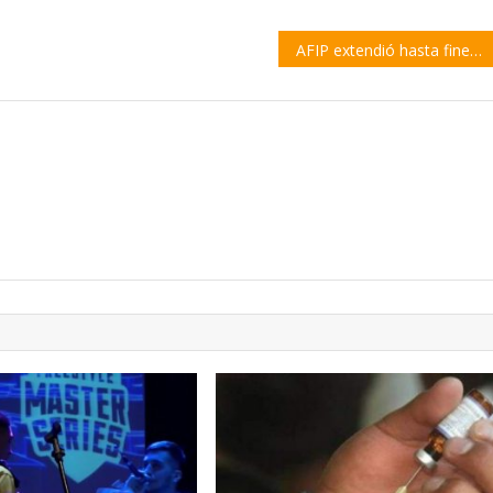
AFIP extendió hasta fines de junio el plazo para Ganancias y Bienes Personales