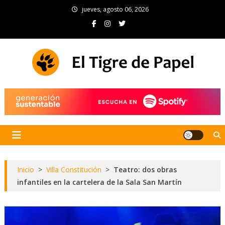
Skip
jueves, agosto 06, 2026
to
content
El Tigre de Papel
Portal de noticias
Inicio
>
Villa Constitución
>
Teatro: dos obras
infantiles en la cartelera de la Sala San Martín