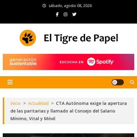
Skip
sábado, agosto 08, 2026
to
content
El Tigre de Papel
Portal de noticias
Inicio
>
Actualidad
>
CTA Autónoma exige la apertura
de las paritarias y llamado al Consejo del Salario
Mínimo, Vital y Móvil