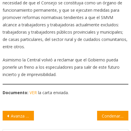
necesidad de que el Consejo se constituya como un órgano de
funcionamiento permanente, y que se ejecuten medidas para
promover reformas normativas tendientes a que el SMVM
alcance a trabajadores y trabajadoras actualmente excluidos:
trabajadoras y trabajadores públicos provinciales y municipales;
de casas particulares, del sector rural y de cuidados comunitarios,
entre otros.
Asimismo la Central volvió a reclamar que el Gobierno pueda
ponerle un freno a los especuladores para salir de este futuro
incierto y de imprevisibilidad.
Documento:
VER
la carta enviada.
Navegación
Avanza el proyecto de Ley Integral de Tartamudez
Condenaron a 13 años de cárcel a un docente por abusar de una niña
de