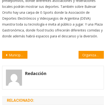
predeportivos, donde diferentes asociaciones y federaciones
locales podrán mostrar sus deportes. También sobre Bulevar
Oroño hay una carpa de E-Sports donde la Asociación de
Deportes Electrónicos y Videojuegos de Argentina (DEVA)
muestra toda su tecnología e invita al público a jugar. Y una Plaza
Gastronómica, donde food trucks ofrecerán diferentes comidas y
donde además habrá espacios para el descanso y la diversión.
Navegación
Municipales celebrarán el Día del Trabajador con un almuerzo en el Eco-Camping
Organizan el Primer Encuentro de Atletismo en Villa Constitución
de
entradas
Redacción
RELACIONADO: