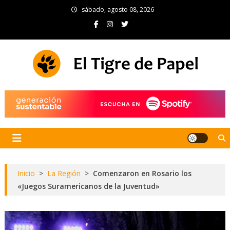
Skip
sábado, agosto 08, 2026
to
content
El Tigre de Papel
Portal de noticias
Inicio
>
La Región
>
Comenzaron en Rosario los
«Juegos Suramericanos de la Juventud»