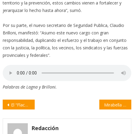
territorio y la prevención, estos cambios vienen a fortalecer y
jerarquizar lo hecho hasta ahora”, sumó.
Por su parte, el nuevo secretario de Seguridad Publica, Claudio
Brilloni, manifestó: “Asumo este nuevo cargo con gran
responsabilidad, duplicando el esfuerzo y el trabajo en conjunto
con la justicia, la política, los vecinos, los sindicatos y las fuerzas
provinciales y federales”.
Palabras de Lagna y Brilloni.
Navegación
El “Flaco” Traverso ofreció una charla sobre seguridad al volante
Mirabella participó en la audiencia convocada por la Corte Suprema por el cannabis medicinal
de
entradas
Redacción