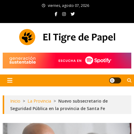
Skip
viernes, agosto 07, 2026
to
content
El Tigre de Papel
Portal de noticias
Inicio
>
La Provincia
>
Nuevo subsecretario de
Seguridad Pública en la provincia de Santa Fe