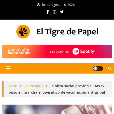
Skip
lunes, agosto 10, 2026
to
content
El Tigre de Papel
Portal de noticias
Inicio
>
La Provincia
>
La obra social provincial IAPOS
puso en marcha el operativo de vacunación antigripal