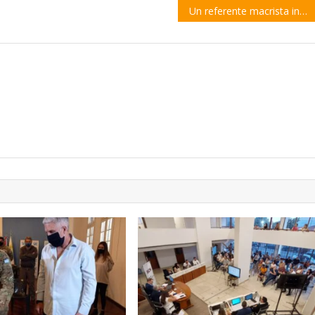
Un referente macrista insinuó el posible regreso de Miguel Del Sel a la política