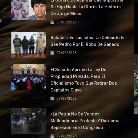
El Obrero De Acindar Que Impulsó A
Su Hijo Hasta La Gloria: La Historia
De Jorge Messi
s
08/08/2026
Balacera En Las Islas: Un Detenido En
San Pedro Por El Robo De Ganado
07/08/2026
El Senado Aprobó La Ley De
Propiedad Privada, Pero El
Oficialismo Tuvo Que Retirar Dos
Capítulos Clave
07/08/2026
«La Patria No Se Vende»:
Multitudinaria Protesta Y Durísima
Represión En El Congreso
07/08/2026