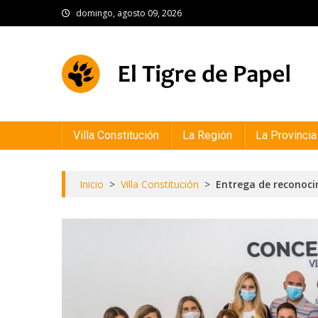
Skip
domingo, agosto 09, 2026
to
content
El Tigre de Papel
Portal de noticias
Villa Constitución
La Región
La Provincia
Inicio
>
Villa Constitución
>
Entrega de reconoci