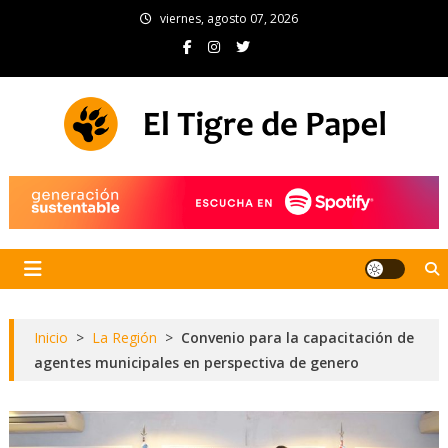
Skip
viernes, agosto 07, 2026
to
content
El Tigre de Papel
Portal de noticias
Inicio
>
La Región
>
Convenio para la capacitación de
agentes municipales en perspectiva de genero