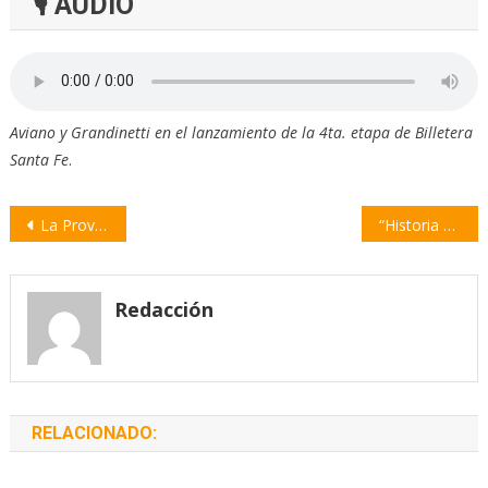
🎙 AUDIO
Aviano y Grandinetti en el lanzamiento de la 4ta. etapa de Billetera
Santa Fe
.
Navegación
La Provincia reforzará la inversión en asistencia social
“Historia del teatro en Rosario”, una nueva apuesta de UNR Editora
de
entradas
Redacción
RELACIONADO: