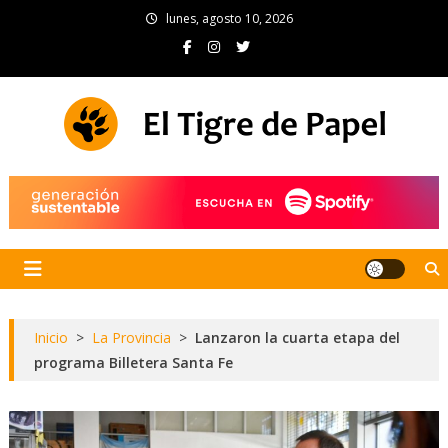
Skip
lunes, agosto 10, 2026
to
content
El Tigre de Papel
Portal de noticias
Inicio
>
La Provincia
>
Lanzaron la cuarta etapa del
programa Billetera Santa Fe