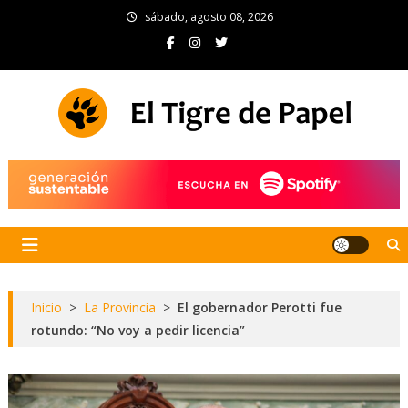
Skip
sábado, agosto 08, 2026
to
content
El Tigre de Papel
Portal de noticias
Inicio
>
La Provincia
>
El gobernador Perotti fue
rotundo: “No voy a pedir licencia”