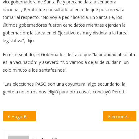
vicegobernadora de Santa Fe y precandidata a senadora
nacional-, Perotti fue consultado acerca de qué postura va a
tomar al respecto. “No voy a pedir licencia. En Santa Fe, los
últimos gobernadores fueron candidatos mientras ejercían la
gobernación; la tarea en el Ejecutivo es muy distinta a la tarea
legislativa”, dijo.
En este sentido, el Gobernador destacó que “la prioridad absoluta
es la vacunación” y aseveró: “No vamos a dejar de cuidar ni un
solo minuto a los santafesinos”.
“Las elecciones PASO son una coyuntura, algo secundario; la
gente a nosotros nos eligió para otra cosa”, concluyó Perotti.
Navegación
Hugo Burguez presentó a los integrantes de su lista de precandidatos a concejal
Elecciones PASO: son 17 las listas oficializadas en Villa Constitución
de
entradas