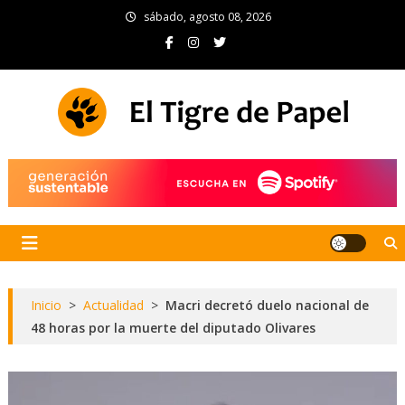
Skip
sábado, agosto 08, 2026
to
content
El Tigre de Papel
Portal de noticias
Inicio
>
Actualidad
>
Macri decretó duelo nacional de
48 horas por la muerte del diputado Olivares