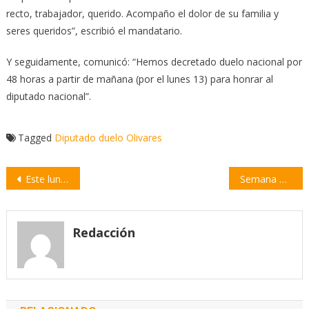
recto, trabajador, querido. Acompaño el dolor de su familia y
seres queridos”, escribió el mandatario.
Y seguidamente, comunicó: “Hemos decretado duelo nacional por
48 horas a partir de mañana (por el lunes 13) para honrar al
diputado nacional”.
Tagged
Diputado
duelo
Olivares
Navegación
Este lunes comienza una nueva edición del Hot Sale
Semana del Arte: una variada oferta en espacios culturales, escuelas y bares de la ciudad
de
entradas
Redacción