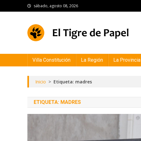
Skip
sábado, agosto 08, 2026
to
content
El Tigre de Papel
Portal de noticias
Villa Constitución
La Región
La Provincia
Inicio
>
Etiqueta: madres
ETIQUETA:
MADRES