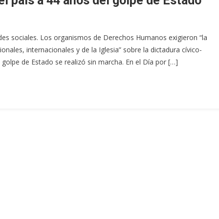
l país a 44 años del golpe de Estado
edes sociales. Los organismos de Derechos Humanos exigieron “la
onales, internacionales y de la Iglesia” sobre la dictadura cívico-
golpe de Estado se realizó sin marcha. En el Día por […]