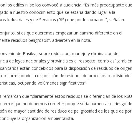
n los ediles ni se los convocó a audiencia. “Es más preocupante que
egado a nuestro conocimiento que se estaría dando lugar a la
s Industriales y de Servicios (RIS) que por los urbanos”, señalan.
onjunto, si es que queremos empezar un camino diferente en el
mente residuos peligrosos”, advierten en la nota.
Convenio de Basilea, sobre reducción, manejo y eliminación de
ncia de leyes nacionales y provinciales al respecto, como así tambié
sanitarios están concebidos para la disposición de residuos de orige
y no corresponde la disposición de residuos de procesos o actividade
terísticas, ocupando volúmenes significativos”.
os remarcan que “claramente estos residuos se diferencian de los RSU
s un error que no debemos cometer porque sería aumentar el riesgo d
ción de mayor cantidad de residuos de peligrosidad de los que de por
, concluye la organización ambientalista.