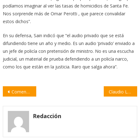
podíamos imaginar al ver las tasas de homicidios de Santa Fe.
Nos sorprende más de Omar Perotti , que parece convalidar
estos dichos”.
En su defensa, Sain indicó que “el audio privado que se está
difundiendo tiene un año y medio. Es un audio ‘privado’ enviado a
un jefe de policía con pretensión de ministro. No es una escucha
judicial, un material de prueba defendiendo a un policía narco,
como los que están en la justicia. Raro que salga ahora”.
Navegación
Comenzó el operativo de vacunación docente en Villa Constitución
Claudio Lozano: «El FMI es corresponsable directo de la crisis argentina»
de
entradas
Redacción