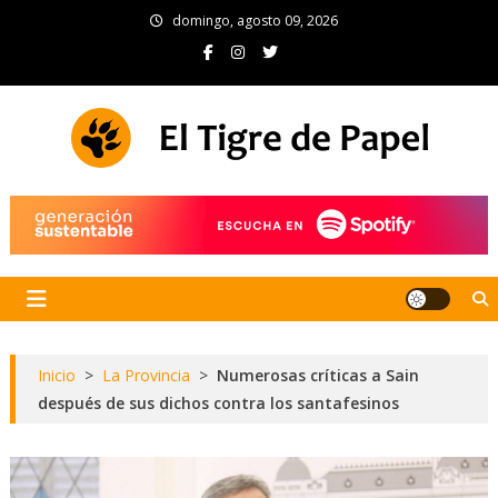
Skip
domingo, agosto 09, 2026
to
content
El Tigre de Papel
Portal de noticias
Inicio
>
La Provincia
>
Numerosas críticas a Sain
después de sus dichos contra los santafesinos