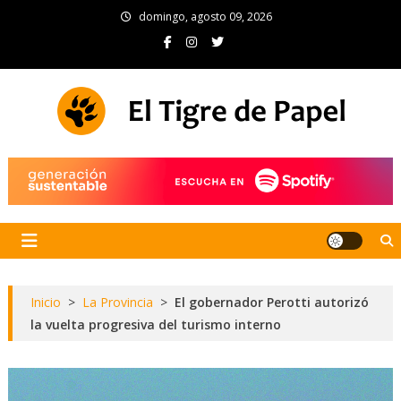
Skip
domingo, agosto 09, 2026
to
content
El Tigre de Papel
Portal de noticias
Inicio
>
La Provincia
>
El gobernador Perotti autorizó
la vuelta progresiva del turismo interno