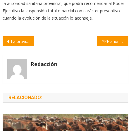
la autoridad sanitaria provincial, que podrá recomendar al Poder
Ejecutivo la suspensión total o parcial con carácter preventivo
cuando la evolución de la situación lo aconseje.
Navegación
La provincia de Santa Fe superó los 150 mil casos de coronavirus
YPF anunció una inversión millonaria y más producción energética
de
entradas
Redacción
RELACIONADO: