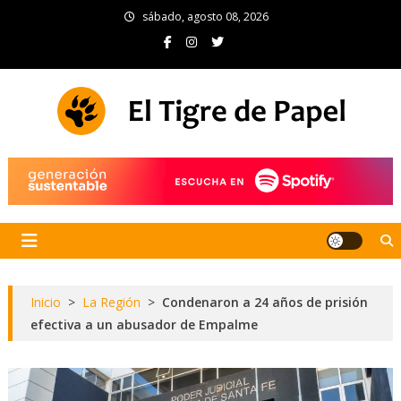
Skip
sábado, agosto 08, 2026
to
content
El Tigre de Papel
Portal de noticias
Inicio
>
La Región
>
Condenaron a 24 años de prisión
efectiva a un abusador de Empalme