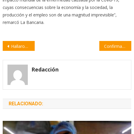
cuyas consecuencias sobre la economía y la sociedad, la
producción y el empleo son de una magnitud imprevisible”,
remarcó La Bancaria.
Navegación
Hallaron 200 perros hacinados en un criadero
Confirman un refuerzo de la Tarjeta Alimentar antes de fin de año
de
entradas
Redacción
RELACIONADO: