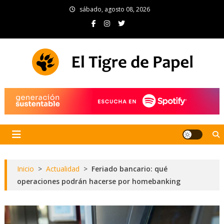
Skip
sábado, agosto 08, 2026
to
content
El Tigre de Papel
Portal de noticias
Inicio
>
Actualidad
>
Feriado bancario: qué
operaciones podrán hacerse por homebanking