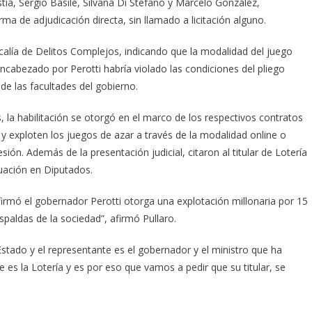
tía, Sergio Basile, Silvana Di Stefano y Marcelo González,
a de adjudicación directa, sin llamado a licitación alguno.
scalía de Delitos Complejos, indicando que la modalidad del juego
 encabezado por Perotti habría violado las condiciones del pliego
ede las facultades del gobierno.
s, la habilitación se otorgó en el marco de los respectivos contratos
 exploten los juegos de azar a través de la modalidad online o
ión. Además de la presentación judicial, citaron al titular de Lotería
tuación en Diputados.
e firmó el gobernador Perotti otorga una explotación millonaria por 15
paldas de la sociedad”, afirmó Pullaro.
Estado y el representante es el gobernador y el ministro que ha
e es la Lotería y es por eso que vamos a pedir que su titular, se