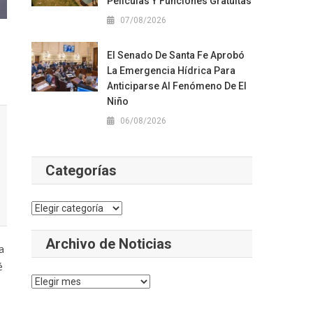
Películas Y Funciones Gratuitas
07/08/2026
El Senado De Santa Fe Aprobó
La Emergencia Hídrica Para
Anticiparse Al Fenómeno De El
Niño
06/08/2026
Categorías
Categorías
Archivo de Noticias
a
é
Archivo
de