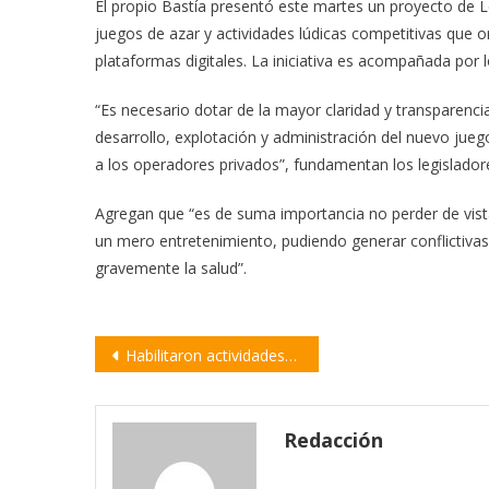
El propio Bastía presentó este martes un proyecto de Ley
juegos de azar y actividades lúdicas competitivas que 
plataformas digitales. La iniciativa es acompañada por l
“Es necesario dotar de la mayor claridad y transparenci
desarrollo, explotación y administración del nuevo jueg
a los operadores privados”, fundamentan los legisladore
Agregan que “es de suma importancia no perder de vist
un mero entretenimiento, pudiendo generar conflictivas
gravemente la salud”.
Navegación
Habilitaron actividades presenciales de investigación en universidades
de
entradas
Redacción