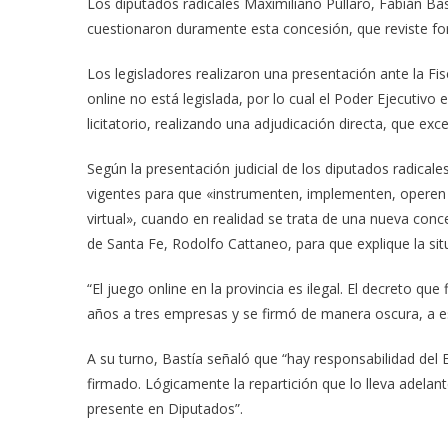
Los diputados radicales Maximiliano Pullaro, Fabián Bas
cuestionaron duramente esta concesión, que reviste form
Los legisladores realizaron una presentación ante la Fi
online no está legislada, por lo cual el Poder Ejecutivo
licitatorio, realizando una adjudicación directa, que exc
Según la presentación judicial de los diputados radicale
vigentes para que «instrumenten, implementen, operen y
virtual», cuando en realidad se trata de una nueva conces
de Santa Fe, Rodolfo Cattaneo, para que explique la si
“El juego online en la provincia es ilegal. El decreto qu
años a tres empresas y se firmó de manera oscura, a es
A su turno, Bastía señaló que “hay responsabilidad del 
firmado. Lógicamente la repartición que lo lleva adelant
presente en Diputados”.