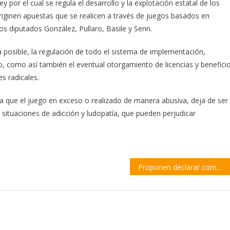
 por el cual se regula el desarrollo y la explotación estatal de los
originen apuestas que se realicen a través de juegos basados en
os diputados González, Pullaro, Basile y Senn.
a posible, la regulación de todo el sistema de implementación,
o, como así también el eventual otorgamiento de licencias y benefici
s radicales.
a que el juego en exceso o realizado de manera abusiva, deja de ser
 situaciones de adicción y ludopatía, que pueden perjudicar
Proponen declarar como actividad esencial el trabajo de los contadores