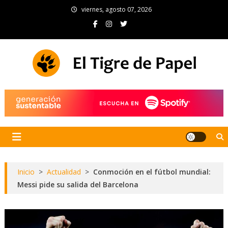
Skip
viernes, agosto 07, 2026
to
content
El Tigre de Papel
Portal de noticias
Inicio
>
Actualidad
>
Conmoción en el fútbol mundial:
Messi pide su salida del Barcelona