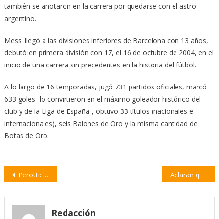
también se anotaron en la carrera por quedarse con el astro
argentino.
Messi llegó a las divisiones inferiores de Barcelona con 13 años,
debutó en primera división con 17, el 16 de octubre de 2004, en el
inicio de una carrera sin precedentes en la historia del fútbol.
A lo largo de 16 temporadas, jugó 731 partidos oficiales, marcó
633 goles -lo convirtieron en el máximo goleador histórico del
club y de la Liga de España-, obtuvo 33 títulos (nacionales e
internacionales), seis Balones de Oro y la misma cantidad de
Botas de Oro.
Navegación
Perotti: “Nos comprometemos a trabajar por una Santa Fe sin ranchos”
Aclaran que el dióxido de cloro no es un tratamiento autorizado para el Covid-19
de
entradas
Redacción