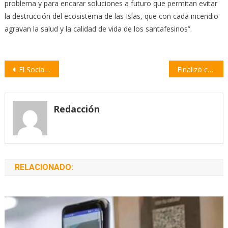
problema y para encarar soluciones a futuro que permitan evitar
la destrucción del ecosistema de las Islas, que con cada incendio
agravan la salud y la calidad de vida de los santafesinos”.
Navegación
El Socialismo exige el urgente tratamiento del proyecto de Ley de Humedales
Finalizó con éxito el operativo contra el fuego en las islas
de
entradas
Redacción
RELACIONADO: