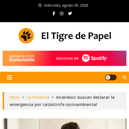
Skip
miércoles, agosto 05, 2026
to
content
El Tigre de Papel
Portal de noticias
Inicio
>
La Provincia
>
Incendios: buscan declarar la
emergencia por catástrofe socioambiental