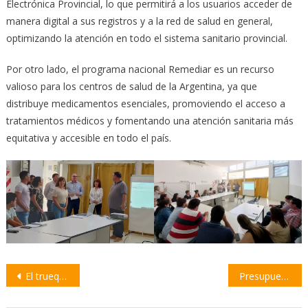
Electrónica Provincial, lo que permitirá a los usuarios acceder de
manera digital a sus registros y a la red de salud en general,
optimizando la atención en todo el sistema sanitario provincial​.
Por otro lado, el programa nacional Remediar es un recurso
valioso para los centros de salud de la Argentina, ya que
distribuye medicamentos esenciales, promoviendo el acceso a
tratamientos médicos y fomentando una atención sanitaria más
equitativa y accesible en todo el país​.
Navegación
El trueque regresa con fuerza en Villa Constitución
Presupuesto 2025 en Santa Fe: inversión en seguridad, obras y desarrollo productivo con equilibrio fiscal
de