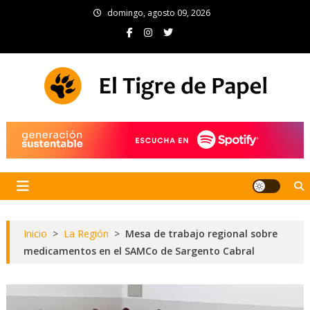
Skip
domingo, agosto 09, 2026
to
content
El Tigre de Papel
Portal de noticias
Inicio
>
La Región
>
Mesa de trabajo regional sobre
medicamentos en el SAMCo de Sargento Cabral