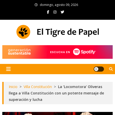
Skip
domingo, agosto 09, 2026
to
content
El Tigre de Papel
Portal de noticias
Inicio
>
Villa Constitución
>
La ‘Locomotora’ Oliveras
llega a Villa Constitución con un potente mensaje de
superación y lucha