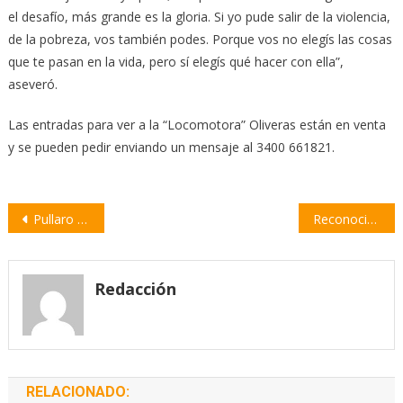
el desafío, más grande es la gloria. Si yo pude salir de la violencia,
de la pobreza, vos también podes. Porque vos no elegís las cosas
que te pasan en la vida, pero sí elegís qué hacer con ella”,
aseveró.
Las entradas para ver a la “Locomotora” Oliveras están en venta
y se pueden pedir enviando un mensaje al 3400 661821.
Navegación
Pullaro se reunió con el embajador de Emiratos Árabes Unidos para potenciar inversiones y exportaciones
Reconocimiento a la Trayectoria Docente 2024: emotivo desayuno con docentes jubilados
de
entradas
Redacción
RELACIONADO: