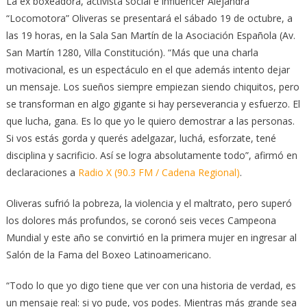
La ex boxeadora, activista social e influencer Alejandra
“Locomotora” Oliveras se presentará el sábado 19 de octubre, a
las 19 horas, en la Sala San Martín de la Asociación Española (Av.
San Martín 1280, Villa Constitución). “Más que una charla
motivacional, es un espectáculo en el que además intento dejar
un mensaje. Los sueños siempre empiezan siendo chiquitos, pero
se transforman en algo gigante si hay perseverancia y esfuerzo. El
que lucha, gana. Es lo que yo le quiero demostrar a las personas.
Si vos estás gorda y querés adelgazar, luchá, esforzate, tené
disciplina y sacrificio. Así se logra absolutamente todo”, afirmó en
declaraciones a
Radio X (90.3 FM / Cadena Regional)
.
Oliveras sufrió la pobreza, la violencia y el maltrato, pero superó
los dolores más profundos, se coronó seis veces Campeona
Mundial y este año se convirtió en la primera mujer en ingresar al
Salón de la Fama del Boxeo Latinoamericano.
“Todo lo que yo digo tiene que ver con una historia de verdad, es
un mensaje real: si yo pude, vos podes. Mientras más grande sea