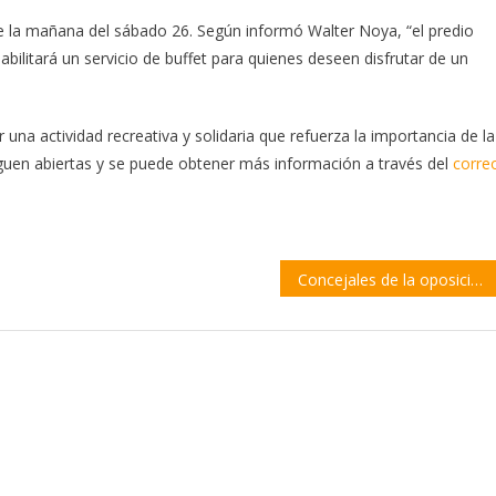
 de la mañana del sábado 26. Según informó Walter Noya, “el predio
abilitará un servicio de buffet para quienes deseen disfrutar de un
una actividad recreativa y solidaria que refuerza la importancia de la
siguen abiertas y se puede obtener más información a través del
corre
Concejales de la oposición reclaman avances en políticas de movilidad sustentable