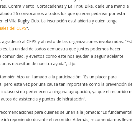
oras, Contra Viento, Cortacadenas y La Tribu Bike, darle una mano a
El sábado 26 convocamos a todos los que quieran pedalear por esta
el Villa Rugby Club. La inscripción está abierta y quien tenga
iales del CEPS
“.
, agradeció al CEPS y al resto de las organizaciones involucradas. “Es
les. La unidad de todos demuestra que juntos podemos hacer
a comunidad, y eventos como este nos ayudan a seguir adelante,
onas necesitan de nuestra ayuda”, dijo.
también hizo un llamado a la participación: “Es un placer para
a, pero esta vez por una causa tan importante como la prevención de
incluso si no pertenecen a ninguna agrupación, ya que el recorrido 
utos de asistencia y puntos de hidratación”.
ió recomendaciones para quienes se unan a la jornada: “Es fundamenta
 se irá reponiendo durante el recorrido. Además, recomendamos lleva