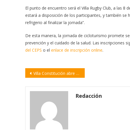
El punto de encuentro será el Villa Rugby Club, a las 8
estará a disposición de los participantes, y también se h
refrigerio al finalizar la jornada”.
De esta manera, la jornada de cicloturismo promete ser 
prevención y el cuidado de la salud. Las inscripciones 
del CEPS
o el
enlace de inscripción online
.
Navegación
Villa Constitución abre las inscripciones para el Certamen Pre Cosquín 2025
de
entradas
Redacción