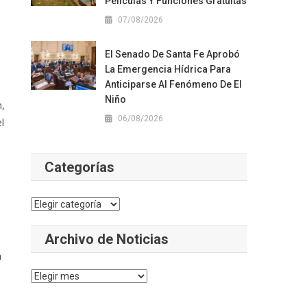
Películas Y Funciones Gratuitas
07/08/2026
El Senado De Santa Fe Aprobó
La Emergencia Hídrica Para
Anticiparse Al Fenómeno De El
Niño
n,
06/08/2026
l
Categorías
Categorías
Archivo de Noticias
a
Archivo
de