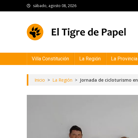
Skip
sábado, agosto 08, 2026
to
content
El Tigre de Papel
Portal de noticias
Villa Constitución
La Región
La Provincia
Inicio
>
La Región
>
Jornada de cicloturismo e