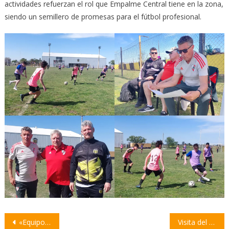
actividades refuerzan el rol que Empalme Central tiene en la zona,
siendo un semillero de promesas para el fútbol profesional.
Navegación
«Equipo de Avanzada» cumplió 100 programas en Radio X
Visita del Cónsul General de Italia en Rosario, Marco Bocchi, al Intendente de Villa Constitución