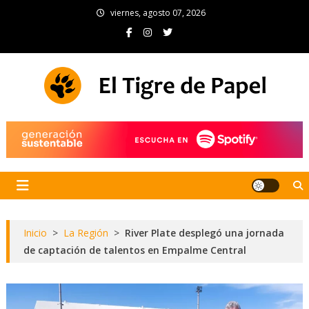
Skip
viernes, agosto 07, 2026
to
content
El Tigre de Papel
Portal de noticias
Inicio
>
La Región
>
River Plate desplegó una jornada
de captación de talentos en Empalme Central