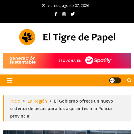
Skip
viernes, agosto 07, 2026
to
content
El Tigre de Papel
Portal de noticias
Inicio
>
La Región
>
El Gobierno ofrece un nuevo
sistema de becas para los aspirantes a la Policía
provincial