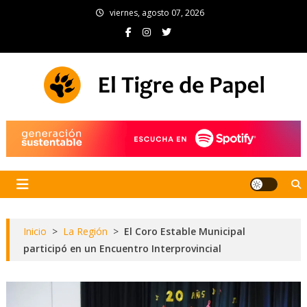
Skip
viernes, agosto 07, 2026
to
content
El Tigre de Papel
Portal de noticias
Inicio
>
La Región
>
El Coro Estable Municipal
participó en un Encuentro Interprovincial