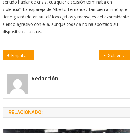
sentido hablar de crisis, cualquier discusión terminaba en
violencia”. La expareja de Alberto Fernández también afirmó que
tiene guardado en su teléfono gritos y mensajes del expresidente
siendo agresivo con ella, aunque todavía no ha aportado su
dispositivo a la causa.
Navegación
Empalme: Barrio Los Ciruelos ofrece este domingo el Festival «Un logo para mi barrio»
El Gobierno de Santa Fe comprará 150 ambulancias y minibuses para la Salud pública
de
entradas
Redacción
RELACIONADO: