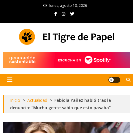
Skip
lunes, agosto 10, 2026
to
content
El Tigre de Papel
Portal de noticias
Inicio
>
Actualidad
>
Fabiola Yañez habló tras la
denuncia: “Mucha gente sabía que esto pasaba”