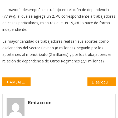
La mayoría desempeña su trabajo en relación de dependencia
(77,9%), al que se agrega un 2,7% correspondiente a trabajadoras
de casas particulares, mientras que un 19,4% lo hace de forma
independiente.
La mayor cantidad de trabajadores realizan sus aportes como
asalariados del Sector Privado (6 millones), seguido por los
aportantes al monotributo (2 millones) y por los trabajadores en
relación de dependencia de Otros Regímenes (2,1 millones).
Navegación
AMSAFE resolvió rechazar la propuesta paritaria e irá a paro por 24 horas
El aeropuerto de Rosario suma vuelos y frecuencias a Brasil
de
entradas
Redacción