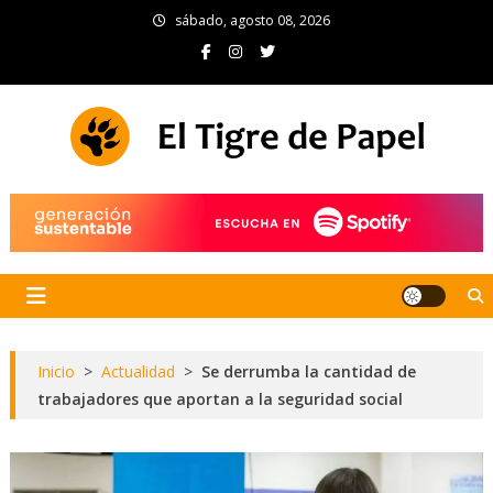
Skip
sábado, agosto 08, 2026
to
content
El Tigre de Papel
Portal de noticias
Inicio
>
Actualidad
>
Se derrumba la cantidad de
trabajadores que aportan a la seguridad social