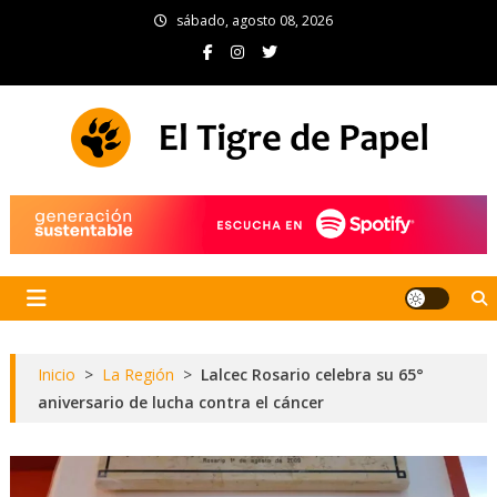
Skip
sábado, agosto 08, 2026
to
content
El Tigre de Papel
Portal de noticias
Inicio
>
La Región
>
Lalcec Rosario celebra su 65°
aniversario de lucha contra el cáncer